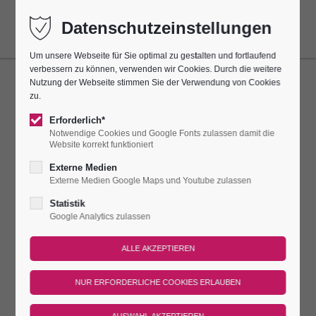
Datenschutzeinstellungen
Um unsere Webseite für Sie optimal zu gestalten und fortlaufend
verbessern zu können, verwenden wir Cookies. Durch die weitere
Nutzung der Webseite stimmen Sie der Verwendung von Cookies
SONNENAUFGANGS-YOGA
zu.
AUF DER LEUCHTENBURG
Erforderlich*
Notwendige Cookies und Google Fonts zulassen damit die
Website korrekt funktioniert
21.06.2026 10:00–11:00
Externe Medien
Externe Medien Google Maps und Youtube zulassen
60 Minuten Yoga am Morgen, begleitet vom sanften Licht über
den Hügeln.
Statistik
Google Analytics zulassen
Danach ein kleiner Frühstückssnack und ein geführter
Spaziergang entlang der Burgmauer.
Ein wohltuender Start in den Tag mit einmaligen Ausblicken.
Burgzutritt mit Ausstellung inklusive.