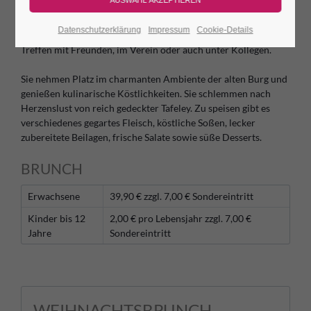
anders! Für alle, die einen ganz besonderen Ausflug
unternehmen wollen, ist der Brunch auf der Leuchtenburg
Datenschutzerklärung
Impressum
Cookie-Details
genau das Richtige. Ideal für einen Familienausflug oder ein
Treffen mit Freunden, im Verein oder auch unter Kollegen.
Sie nehmen Platz im charmanten Ambiente der alten Burg und
genießen kulinarische Köstlichkeiten. Sie schlemmen nach
Herzenslust von reich gedeckter Tafeley. Zu speisen gibt es
verschiedenes gegartes Fleisch, köstliche Soßen, lecker
zubereitete Beilagen, frische Salate sowie süße Desserts.
BRUNCH
Erwachsene
39,90 € zzgl. 7,00 € Sondereintritt
Kinder bis 12
2,00 € pro Lebensjahr zzgl. 7,00 €
Jahre
Sondereintritt
WEIHNACHTSBRUNCH