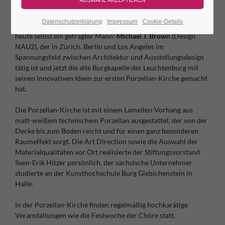
Er war Mitarbeiter des in Polen geborenen berühmten
Datenschutzerklärung
Impressum
Cookie-Details
amerikanischen Star-Architekten Daniel Libeskind und ist
heute selbst ein gefragter Mann:
Michael J. Brown
(Design
NAU2), der in Zürich, Berlin und Los Angeles im
Spannungsfeld zwischen Architektur und Ausstellungsdesign
tätig ist und jetzt die alte Burgkapelle der Leuchtenburg mit
seinen innovativen Ideen zur ersten Porzellan-Kirche gemacht
hat.
Die Porzellan-Kirche ist mit einem Lamellen-Vorhang aus
matt-weißem technischem Porzellan ausgestattet, der von der
Decke bis zum Boden reicht und für einen ganz besonderen
Raumeffekt sorgt. Die Art Direction sowie die Auswahl der
Materialqualitäten vor Ort realisierte der Stiftungsvorstand
Sven-Erik Hitzer persönlich, der sächsische Unternehmer
studierte an der Kunsthochschule Burg Giebichenstein in
Halle.
In der Porzellan-Kirche finden regelmäßig hochkarätige
Veranstaltungen wie die Festwoche der Chöre statt.