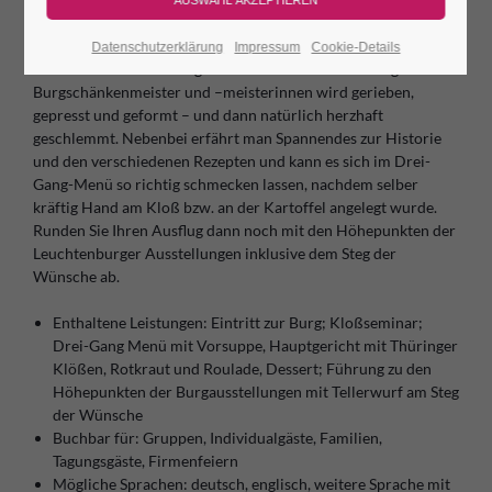
bezeichnet, denn die geheime Rezeptur galt es zu hüten und
vor Fremden nicht auszuplaudern. Wir plaudern jedoch gern
Datenschutzerklärung
Impressum
Cookie-Details
mit Ihnen über die Kloßgeheimisse und unter den Augen der
Burgschänkenmeister und –meisterinnen wird gerieben,
gepresst und geformt – und dann natürlich herzhaft
geschlemmt. Nebenbei erfährt man Spannendes zur Historie
und den verschiedenen Rezepten und kann es sich im Drei-
Gang-Menü so richtig schmecken lassen, nachdem selber
kräftig Hand am Kloß bzw. an der Kartoffel angelegt wurde.
Runden Sie Ihren Ausflug dann noch mit den Höhepunkten der
Leuchtenburger Ausstellungen inklusive dem Steg der
Wünsche ab.
Enthaltene Leistungen: Eintritt zur Burg; Kloßseminar;
Drei-Gang Menü mit Vorsuppe, Hauptgericht mit Thüringer
Klößen, Rotkraut und Roulade, Dessert; Führung zu den
Höhepunkten der Burgausstellungen mit Tellerwurf am Steg
der Wünsche
Buchbar für: Gruppen, Individualgäste, Familien,
Tagungsgäste, Firmenfeiern
Mögliche Sprachen: deutsch, englisch, weitere Sprache mit