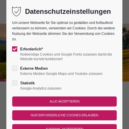
Datenschutzeinstellungen
Um unsere Webseite für Sie optimal zu gestalten und fortlaufend
verbessern zu können, verwenden wir Cookies. Durch die weitere
Nutzung der Webseite stimmen Sie der Verwendung von Cookies
LEUCHTENBURG •
zu.
THÜRINGEN
Erforderlich*
Notwendige Cookies und Google Fonts zulassen damit die
Website korrekt funktioniert
DEUTSCHLANDS SCHÖNSTE HÖHENBURG
Externe Medien
Externe Medien Google Maps und Youtube zulassen
Statistik
Google Analytics zulassen
Lange Burgnächte
Genießen Sie die Leuchtenburg in der besonderen